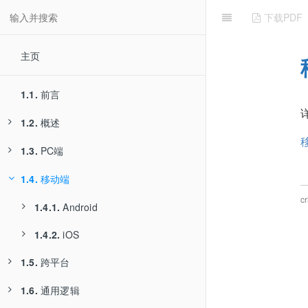
下载PDF
主页
1.1.
前言
1.2.
概述
1.3.
1.2.1.
PC端
举例
1.4.
1.3.1.
移动端
1.2.1.1.
Web端
百度搜索自动化
c
1.4.1.
1.3.1.1.
Android
1.2.1.1.1.
Selenium
调试页面元素
1.4.2.
1.3.1.2.
1.4.1.1.
iOS
puppeteer
uiautomator2
1.5.
跨平台
1.3.1.3.
1.4.2.1.
Playwright
facebook-wda
1.6.
1.5.1.
通用逻辑
Appium