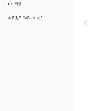
1.7.
1.6.1.
附录
定位元素方式
1.7.1.
1.6.1.1.
参考资料
CSS选择器
本书使用 GitBook 发布
1.6.1.2.
Xpath