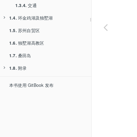
1.3.4.
交通
1.4.
环金鸡湖及独墅湖
1.5.
1.4.1.
苏州自贸区
环金鸡湖
1.6.
1.4.2.
独墅湖高教区
1.4.1.1.
环独墅湖
历史概况
1.7.
桑田岛
1.4.1.2.
规划历程
1.8.
附录
1.4.1.3.
用地布局
1.8.1.
1.4.1.4.
参考资料
交通结构
本书使用 GitBook 发布
1.4.1.5.
景观空间
1.4.1.6.
重要节点